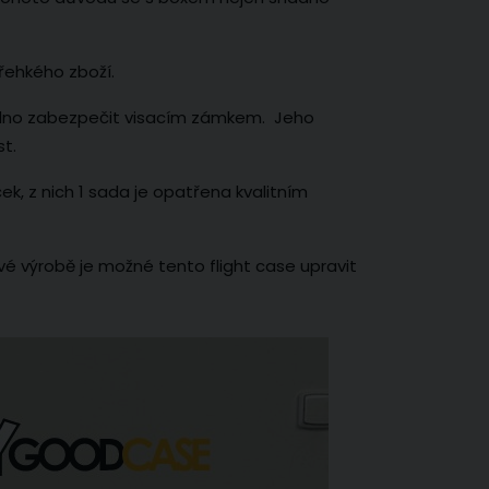
řehkého zboží.
adno zabezpečit visacím zámkem. Jeho
st.
, z nich 1 sada je opatřena kvalitním
é výrobě je možné tento flight case upravit