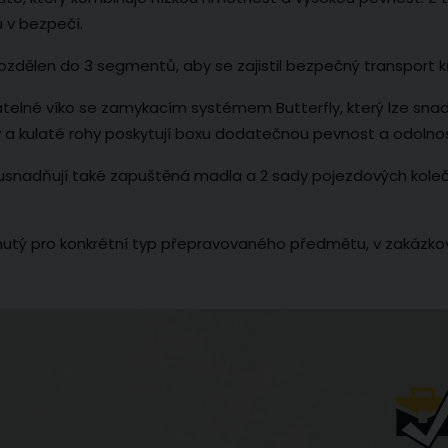
u v bezpečí.
rozdělen do 3 segmentů, aby se zajistil bezpečný transport k
elné víko se zamykacím systémem Butterfly, který lze sn
uhy a kulaté rohy poskytují boxu dodatečnou pevnost a odolno
nadňují také zapuštěná madla a 2 sady pojezdových koleček
inutý pro konkrétní typ přepravovaného předmětu, v zakázkov