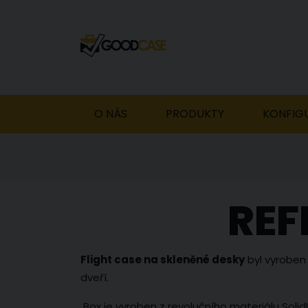
O NÁS
PRODUKTY
KONFIG
REF
Flight case na skleněné desky
byl vyroben
dveří.
Box je vyroben z revolučního materiálu Sol