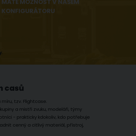
MÁTE MOŽNOST V NAŠEM
KONFIGURÁTORU
y.
h casů
íru, tzv. Flightcase.
kupiny a mistři zvuku, modeláři, týmy
níci - prakticky kdokoliv, kdo potřebuje
nit cenný a citlivý materiál, přístroj,