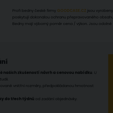
Profi bedny české firmy
GOODCASE.CZ
jsou vyrobeny
poskytují dokonalou ochranu přepravovaného obsahu
Bedny mají výborný poměr cena / výkon. Jsou odolné 
ání
ě našich zkušeností návrh a cenovou nabídku
. U
udii.
ované vnitřní rozměry, předpokládanou hmotnost
y do třech týdnů
od zadání objednávky.