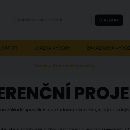
HLEDAT
URÁTOR
UKÁZKA VÝROBY
ZAKÁZKOVÁ VÝRO
Domů
>
Referenční projekty
ERENČNÍ PROJ
 na základě speciálního požadavku zákazníka, který se zabý
idLite, který kombinuje nízkou hmotnost a vysokou pevnost.