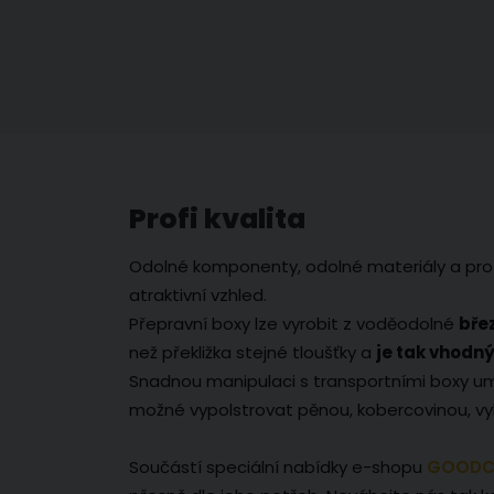
Profi kvalita
Odolné komponenty, odolné materiály a prof
atraktivní vzhled.
Přepravní boxy lze vyrobit z voděodolné
bře
než překližka stejné tloušťky a
je tak vhodn
Snadnou manipulaci s transportními boxy um
možné vypolstrovat pěnou, kobercovinou, v
Součástí speciální nabídky e-shopu
GOODC