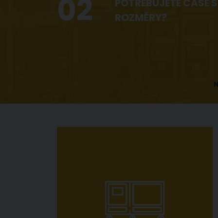
02
POTŘEBUJETE CASE S
ROZMĚRY?
N