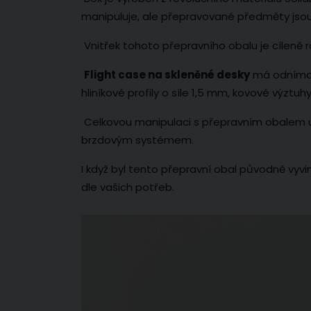
manipuluje, ale přepravované předměty jso
Vnitřek tohoto přepravního obalu je cíleně 
Flight case na skleněné desky
má odnímat
hliníkové profily o síle 1,5 mm, kovové výzt
Celkovou manipulaci s přepravním obalem us
brzdovým systémem.
I když byl tento přepravní obal původně vyv
dle vašich potřeb.