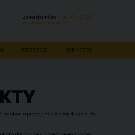
Zavolejte nám:
+420 608 438 125
m.kuka@goodcase.cz
BA
REFERENCE
HODNOCENÍ
EKTY
vá výrobou a prodejem skleněných výplní do
 Z tohoto důvodu se s boxem nejen snadno