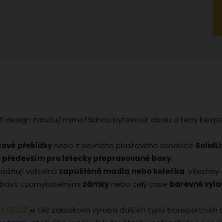
i design zaručují mimořádnou bytelnost obalu a tedy bezp
zové překližky
nebo z pevného plastového sendviče
SolidLi
ý především pro letecky přepravované boxy
.
ožňují volitelná
zapuštěná madla nebo kolečka
. Všechny 
ybavit uzamykatelnými
zámky
nebo celý case
barevně vyla
ASE.CZ
je též zakázková výroba dalších typů transportních 