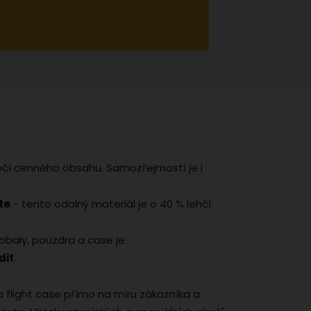
ečí cenného obsahu. Samozřejmostí je i
te
- tento odolný materiál je o 40 % lehčí
obaly, pouzdra a case je
dit
.
a flight case přímo na míru zákazníka a