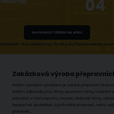
04
 PŘESNÝMI
NAVRHNOUT ŘEŠENÍ NA MÍRU
ezávazně – bez objednávky. Slouží pro přípravu návrhu a cen
Zakázková výroba přepravníc
Našim typickým výrobkem je odolný přepravní obal na m
Našimi zákazníky jsou firmy, sportovní týmy, hudební s
působící v motorsportu, muzea, vědecké týmy, zdravot
bezpečně, spolehlivě, či pohodlně přepravit, nebo usklad
předmět...