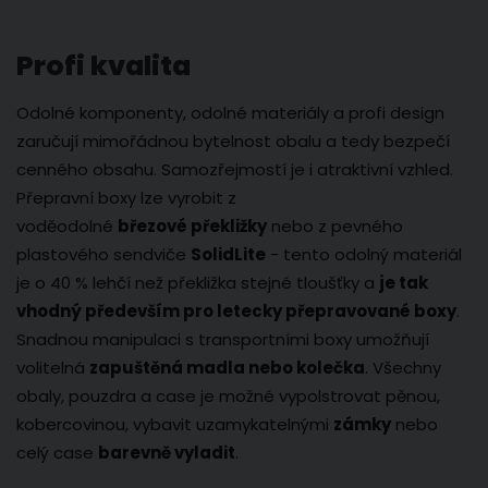
Profi kvalita
Odolné komponenty, odolné materiály a profi design
zaručují mimořádnou bytelnost obalu a tedy bezpečí
cenného obsahu. Samozřejmostí je i atraktivní vzhled.
Přepravní boxy lze vyrobit z
voděodolné
březové překližky
nebo z pevného
plastového sendviče
SolidLite
- tento odolný materiál
je o 40 % lehčí než překližka stejné tloušťky a
je tak
vhodný především pro letecky přepravované boxy
.
Snadnou manipulaci s transportními boxy umožňují
volitelná
zapuštěná madla nebo kolečka
. Všechny
obaly, pouzdra a case je možné vypolstrovat pěnou,
kobercovinou, vybavit uzamykatelnými
zámky
nebo
celý case
barevně vyladit
.