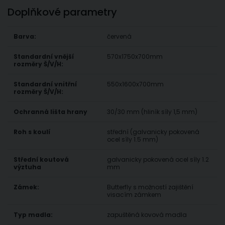
Doplňkové parametry
Barva:
červená
Standardní vnější
570x1750x700mm
rozměry Š/V/H:
Standardní vnitřní
550x1600x700mm
rozměry Š/V/H:
Ochranná lišta hrany
30/30 mm (hliník síly 1,5 mm)
Roh s koulí
střední (galvanicky pokovená
ocel síly 1.5 mm)
Střední koutová
galvanicky pokovená ocel síly 1.2
výztuha
mm
Zámek:
Butterfly s možností zajištění
visacím zámkem
Typ madla:
zapuštěná kovová madla