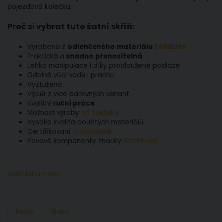
pojezdová kolečka.
Proč si vybrat tuto šatní skříň:
Vyrobena z
odlehčeného materiálu
SolidLite
Praktická a
snadno přenositelná
Lehká manipulace i díky prodloužené podlaze
Odolná vůči vodě i prachu
Vyztužená
Výběr z více barevných variant
Kvalitní
ruční práce
Možnost výroby
na zakázku
Vysoka kvalita použitých materiálů
Certifikovaní
dodavatelé
Kovové komponenty značky
Adam Hall
Další informace
Popis
Video