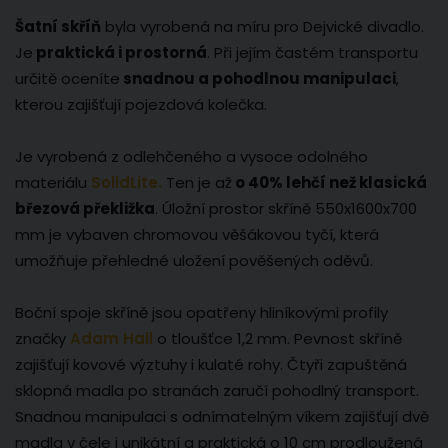
Šatní skříň
byla vyrobená na míru pro Dejvické divadlo.
Je
praktická i prostorná
. Při jejím častém transportu
určitě oceníte
snadnou a pohodlnou manipulaci
,
kterou zajišťují pojezdová kolečka.
Je vyrobená z odlehčeného a vysoce odolného
materiálu
SolidLite.
Ten je až
o 40% lehčí než klasická
březová překližka
. Úložní prostor skříně 550x1600x700
mm je vybaven chromovou věšákovou tyčí, která
umožňuje přehledné uložení pověšených oděvů.
Boční spoje skříně jsou opatřeny hliníkovými profily
značky
Adam Hall
o tloušťce 1,2 mm. Pevnost skříně
zajišťují kovové výztuhy i kulaté rohy. Čtyři zapuštěná
sklopná madla po stranách zaručí pohodlný transport.
Snadnou manipulaci s odnímatelným víkem zajišťují dvě
madla v čele i unikátní a praktická o 10 cm prodloužená