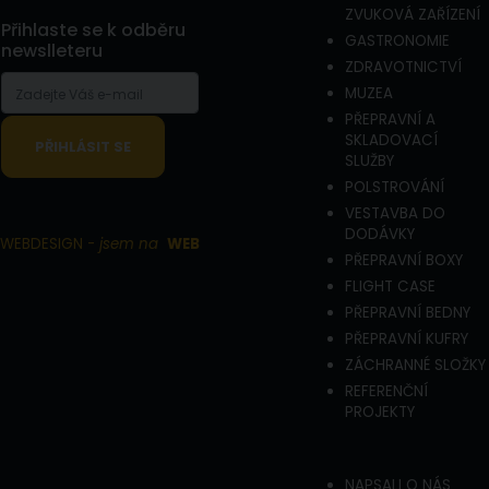
ZVUKOVÁ ZAŘÍZENÍ
Přihlaste se k odběru
GASTRONOMIE
newslleteru
ZDRAVOTNICTVÍ
MUZEA
PŘEPRAVNÍ A
SKLADOVACÍ
SLUŽBY
POLSTROVÁNÍ
VESTAVBA DO
DODÁVKY
WEBDESIGN -
jsem na
WEB
PŘEPRAVNÍ BOXY
FLIGHT CASE
PŘEPRAVNÍ BEDNY
PŘEPRAVNÍ KUFRY
ZÁCHRANNÉ SLOŽKY
REFERENČNÍ
PROJEKTY
NAPSALI O NÁS