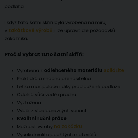
podlaha.
I když tato šatní skříň byla vyrobená na míru,
v
zakázkové výrobě
ji lze upravit dle požadavků
zákazníka.
Proč si vybrat tuto šatní skříň:
Vyrobena z
odlehčeného materiálu
SolidLite
Praktická a snadno přenositelná
Lehká manipulace i díky prodloužené podlaze
Odolná vůči vodě i prachu
Vyztužená
Výběr z více barevných variant
Kvalitní ruční práce
Možnost výroby
na zakázku
Vysoka kvalita použitých materiálů