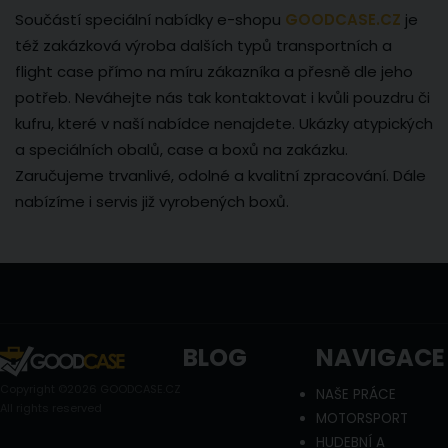
Součástí speciální nabídky e-shopu
GOODCASE.CZ
je
též zakázková výroba dalších typů transportních a
flight case přímo na míru zákazníka a přesně dle jeho
potřeb. Neváhejte nás tak kontaktovat i kvůli pouzdru či
kufru, které v naší nabídce nenajdete. Ukázky atypických
a speciálních obalů, case a boxů na zakázku.
Zaručujeme trvanlivé, odolné a kvalitní zpracování. Dále
nabízíme i servis již vyrobených boxů.
BLOG
NAVIGACE
Copyright ©2026 GOODCASE.CZ
NAŠE PRÁCE
All rights reserved
MOTORSPORT
HUDEBNÍ A