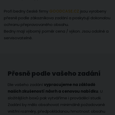
Profi bedny české firmy
GOODCASE.CZ
jsou vyrobeny
přesně podle zákazníkova zadání a poskytují dokonalou
ochranu přepravovaného obsahu.
Bedny mají výborný poměr cena / výkon. Jsou odolné a
servisovatelné.
Přesně podle vašeho zadání
Dle vašeho zadání
vypracujeme na základě
našich zkušeností návrh a cenovou nabídku
. U
složitějších boxů pak vytváříme i prováděcí studii.
Zadání by mělo obsahovat minimálně požadované
vnitřní rozměry, předpokládanou hmotnost obsahu