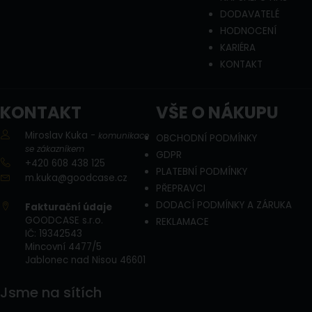
DODAVATELÉ
HODNOCENÍ
KARIÉRA
KONTAKT
KONTAKT
VŠE O NÁKUPU
Miroslav Kuka -
komunikace
OBCHODNÍ PODMÍNKY
se zákazníkem
GDPR
+420 608 438 125
PLATEBNÍ PODMÍNKY
m.kuka@goodcase.cz
PŘEPRAVCI
DODACÍ PODMÍNKY A ZÁRUKA
Fakturační údaje
GOODCASE s.r.o.
REKLAMACE
IČ: 19342543
​Mincovní 4477/5
Jablonec nad Nisou 46601
Jsme na sítích