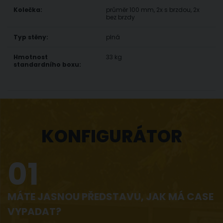
Kolečka:
průměr 100 mm, 2x s brzdou, 2x
bez brzdy
Typ stěny:
plná
Hmotnost
33 kg
standardního boxu:
KONFIGURÁTOR
01
MÁTE JASNOU PŘEDSTAVU, JAK MÁ CASE
VYPADAT?