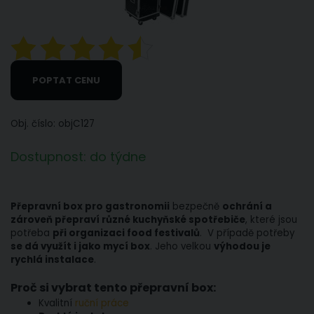
POPTAT CENU
Obj. číslo: objC127
Dostupnost: do týdne
Přepravní box pro gastronomii
bezpečně
ochrání a
zároveň přepraví různé kuchyňské spotřebiče
, které jsou
potřeba
při organizaci food festivalů
. V případě potřeby
se dá využít i jako mycí box
. Jeho velkou
výhodou je
rychlá instalace
.
Proč si vybrat tento přepravní box:
Kvalitní
ruční práce