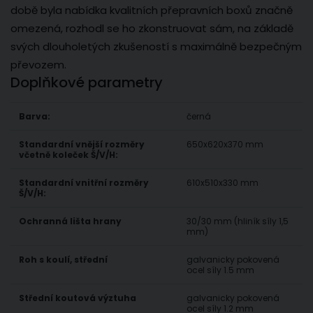
době byla nabídka kvalitních přepravních boxů značně
omezená, rozhodl se ho zkonstruovat sám, na základě
svých dlouholetých zkušeností s maximálně bezpečným
převozem.
Doplňkové parametry
Barva:
černá
Standardní vnější rozměry
650x620x370 mm
včetně koleček Š/V/H:
Standardní vnitřní rozměry
610x510x330 mm
Š/V/H:
Ochranná lišta hrany
30/30 mm (hliník síly 1,5
mm)
Roh s koulí, střední
galvanicky pokovená
ocel síly 1.5 mm
Střední koutová výztuha
galvanicky pokovená
ocel síly 1.2 mm