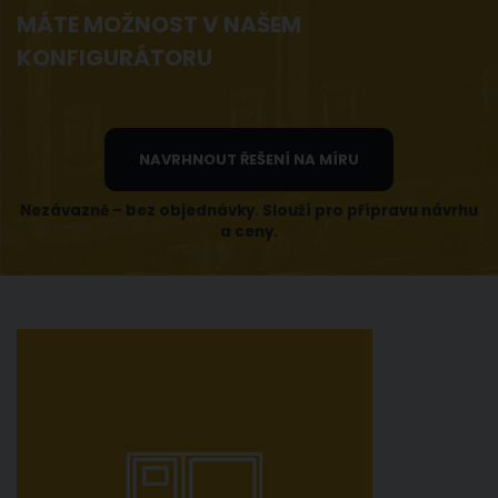
MÁTE MOŽNOST V NAŠEM
KONFIGURÁTORU
NAVRHNOUT ŘEŠENÍ NA MÍRU
Nezávazně – bez objednávky. Slouží pro přípravu návrhu
a ceny.