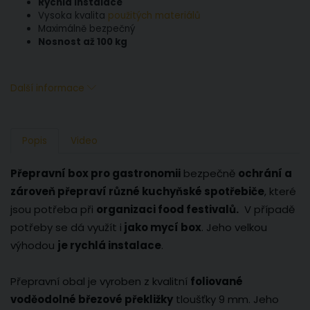
Rychlá instalace
Vysoka kvalita
použitých materiálů
Maximálně bezpečný
Nosnost až 100 kg
Další informace
Popis
Video
Přepravní box pro gastronomii
bezpečně
ochrání a
zároveň přepraví různé kuchyňské spotřebiče
, které
jsou potřeba při
organizaci food festivalů.
V případě
potřeby se dá využít i
jako mycí box
. Jeho velkou
výhodou
je rychlá instalace
.
Přepravní obal je vyroben z kvalitní
foliované
voděodolné březové překližky
tloušťky 9 mm. Jeho