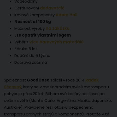
Voděodolný
Certifikovaní
dodavatelé
Kovové komponenty
Adam Hall
Nosnost až 100 kg
Možnost výroby
na zakázku
Lze opatřit vlastním logem
Výběr z
více barevných materiálů
Záruka 5 let
Dodání do 6 týdnů
Doprava zdarma
Společnost
GoodCase
založil v roce 2014
Radek
Sčensný
, který se v mezinárodním světě motorsportu
pohybuje přes 20 let. Během své kariéry cestoval po
celém světě (Monte Carlo, Argentina, Mexiko, Japonsko,
Austrálie). Pravidelně řešil otázku bezpečného
transportu drahých strojů a komponentů. Protože v té