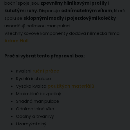
boční spoje jsou
zpevněny hliníkovými profily
i
kulatými rohy.
Disponuje
odnímatelným víkem
, které
spolu se
sklopnými madly
i
pojezdovými kolečky
usnadňují celkovou manipulaci.
Všechny kovové komponenty dodává německá firma
Adam Hall
.
Proč si vybrat tento přepravní box:
Kvalitní
ruční práce
Rychlá instalace
Vysoka kvalita
použitých materiálů
Maximálně bezpečný
Snadná manipulace
Odnímatelné víko
Odolný a trvanlivý
Uzamykatelný