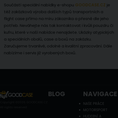
Součástí speciální nabídky e-shopu
GOODCASE.CZ
je
též zakázková výroba dalších typů transportních a
flight case přímo na míru zákazníka a přesně dle jeho
potřeb. Neváhejte nás tak kontaktovat i kvůli pouzdru či
kufru, které v naší nabídce nenajdete. Ukázky atypických
a speciálních obalů, case a boxů na zakázku.
Zaručujeme trvanlivé, odolné a kvalitní zpracování. Dále
nabízíme i servis již vyrobených boxů.
BLOG
NAVIGACE
Copyright ©2026 GOODCASE.CZ
NAŠE PRÁCE
All rights reserved
MOTORSPORT
HUDEBNÍ A