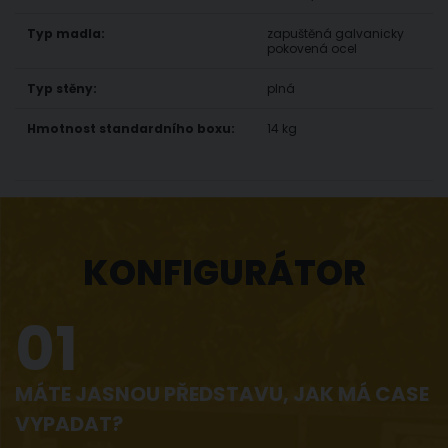
Typ madla:
zapuštěná galvanicky
pokovená ocel
Typ stěny:
plná
Hmotnost standardního boxu:
14 kg
KONFIGURÁTOR
01
MÁTE JASNOU PŘEDSTAVU, JAK MÁ CASE
VYPADAT?