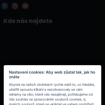
Kde nás najdete
Nastavení cookies: Aby web zůstal tak, jak ho
znáte
Abyste na našich stránkách rychle našli to, co hledáte,
ušetřili spoustu klikání a nezobrazovaly se vám
reklamy na věci, které vás nezajímají, potřebujeme od
Vás souhlas se zpracováním souborů cookies, tj.
malých souborů, které se ukládají ve vašem prohlížeči.