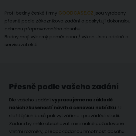
Profi bedny české firmy
GOODCASE.CZ
jsou vyrobeny
přesně podle zákazníkova zadání a poskytují dokonalou
ochranu přepravovaného obsahu.
Bedny mají výborný poměr cena / výkon. Jsou odolné a
servisovatelné.
Přesně podle vašeho zadání
Dle vašeho zadání
vypracujeme na základě
našich zkušeností návrh a cenovou nabídku
. U
složitějších boxů pak vytváříme i prováděcí studii.
Zadání by mělo obsahovat minimálně požadované
vnitřní rozměry, předpokládanou hmotnost obsahu