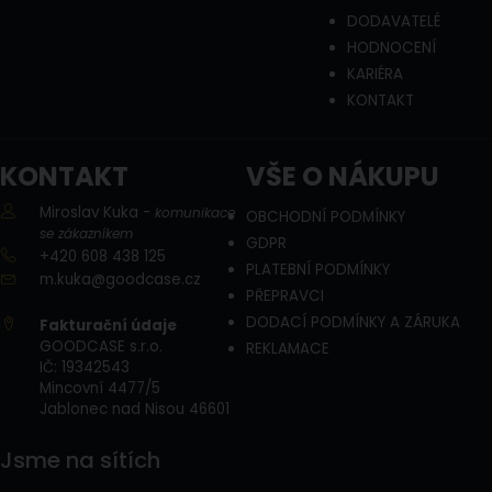
DODAVATELÉ
HODNOCENÍ
KARIÉRA
KONTAKT
KONTAKT
VŠE O NÁKUPU
Miroslav Kuka -
komunikace
OBCHODNÍ PODMÍNKY
se zákazníkem
GDPR
+420 608 438 125
PLATEBNÍ PODMÍNKY
m.kuka@goodcase.cz
PŘEPRAVCI
DODACÍ PODMÍNKY A ZÁRUKA
Fakturační údaje
GOODCASE s.r.o.
REKLAMACE
IČ: 19342543
​Mincovní 4477/5
Jablonec nad Nisou 46601
Jsme na sítích