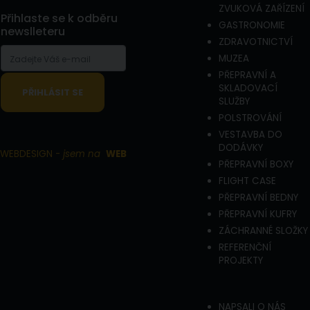
ZVUKOVÁ ZAŘÍZENÍ
Přihlaste se k odběru
GASTRONOMIE
newslleteru
ZDRAVOTNICTVÍ
MUZEA
PŘEPRAVNÍ A
SKLADOVACÍ
SLUŽBY
POLSTROVÁNÍ
VESTAVBA DO
DODÁVKY
WEBDESIGN -
jsem na
WEB
PŘEPRAVNÍ BOXY
FLIGHT CASE
PŘEPRAVNÍ BEDNY
PŘEPRAVNÍ KUFRY
ZÁCHRANNÉ SLOŽKY
REFERENČNÍ
PROJEKTY
NAPSALI O NÁS