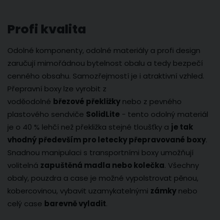
Profi kvalita
Odolné komponenty, odolné materiály a profi design
zaručují mimořádnou bytelnost obalu a tedy bezpečí
cenného obsahu. Samozřejmostí je i atraktivní vzhled.
Přepravní boxy lze vyrobit z
voděodolné
březové překližky
nebo z pevného
plastového sendviče
SolidLite
- tento odolný materiál
je o 40 % lehčí než překližka stejné tloušťky a
je tak
vhodný především pro letecky přepravované boxy
.
Snadnou manipulaci s transportními boxy umožňují
volitelná
zapuštěná madla nebo kolečka
. Všechny
obaly, pouzdra a case je možné vypolstrovat pěnou,
kobercovinou, vybavit uzamykatelnými
zámky
nebo
celý case
barevně vyladit
.